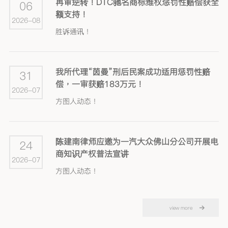
再审逆转！DTC驰名商标维权惩罚性赔偿获全
06
额支持！
2026-08
胜诉通讯！
我所代理“茵曼”刑后民案成功适用惩罚性赔
31
偿，一审获赔183万元！
2026-07
方图人动态！
陈建南律师应邀为一汽大众佛山分公司开展电
24
商知识产权普法宣讲
2026-07
方图人动态！
view more