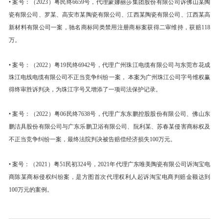
•
案号：
（
2023）粤民终6659号
，代理蒙娜丽莎集团股份有限公司诉佛山某陶
瓷有限公司、罗某、高安市某陶瓷有限公司、江西某陶瓷有限公司、江西某高
新材料有限公司一案，驰名商标同类禁用注册商标案获得二审维持，获赔118
万。
• 案号：（2022）粤19民终6942号，代理广州珠江电缆有限公司与东莞市花成
珠江电线电缆有限公司不正当竞争纠纷一案， 本案为广州珠江公司字号维权赢
得终审胜诉判决，为珠江字号又增添了一项司法保护记录。
• 案号：（2022）粤06民终7638号，代理广东东鹏控股股份有限公司、佛山东
鹏洁具股份有限公司与广东乐鹏卫浴有限公司、阮利某、苏春某侵害商标权及
不正当竞争纠纷一案，最终法院判决被告赔偿经济损失100万元。
• 案号：（2021）粤51民初324号，2021年代理广东唯美陶瓷有限公司诉淘宝电
商陈某商标侵权纠纷案，是方图首次代理权利人起诉淘宝电商判赔金额达到
100万元的案例。