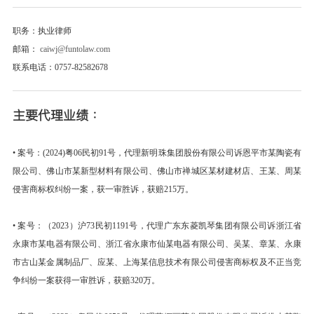
职务：执业律师
邮箱：
caiwj@funtolaw.com
联系电话：0757-82582678
主要代理业绩：
•
案号：(2024)粤06民初91号，代理新明珠集团股份有限公司诉恩平市某陶瓷有
限公司、佛山市某新型材料有限公司、佛山市禅城区某材建材店、王某、周某
侵害商标权纠纷一案，获一审胜诉，获赔215万。
•
案号：
（
2023）沪73民初1191号
，
代理广东东菱凯琴集团有限公司诉浙江省
永康市某电器有限公司、浙江省永康市仙某电器有限公司、吴某、章某、永康
市古山某金属制品厂、应某、上海某信息技术有限公司侵害商标权及不正当竞
争纠纷一案获得一审胜诉，获赔
320万。